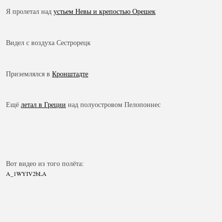
Я пролетал над
устьем Невы и крепостью Орешек
Видел с воздуха Сестрорецк
Приземлялся в
Кронштадте
Ещё
летал в Греции
над полуостровом Пелопоннес
Вот видео из того полёта:
A_1WYIV2bLA