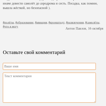
иначе довести самолёт до аэродрома и сесть. Посадка, как помню,
вышла жёсткой, но безопасной ).
#полёты
,
#образование
,
#авиация
,
#кронштадт
,
#развлечения
,
#самолёты
,
#что я могу
Антон Павлов, 16 октября
Оставьте свой комментарий