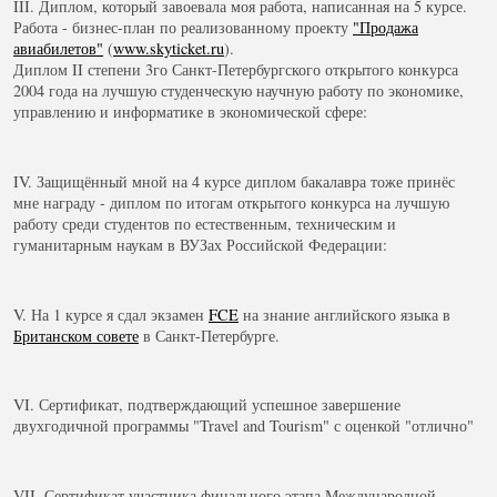
III. Диплом, который завоевала моя работа, написанная на 5 курсе.
Работа - бизнес-план по реализованному проекту
"Продажа
авиабилетов"
(
www.skyticket.ru
).
Диплом II степени 3го Санкт-Петербургского открытого конкурса
2004 года на лучшую студенческую научную работу по экономике,
управлению и информатике в экономической сфере:
IV. Защищённый мной на 4 курсе диплом бакалавра тоже принёс
мне награду - диплом по итогам открытого конкурса на лучшую
работу среди студентов по естественным, техническим и
гуманитарным наукам в ВУЗах Российской Федерации:
V. На 1 курсе я сдал экзамен
FCE
на знание английского языка в
Британском совете
в Санкт-Петербурге.
VI. Сертификат, подтверждающий успешное завершение
двухгодичной программы "Travel and Tourism" с оценкой "отлично"
VII. Сертификат участника финального этапа Международной