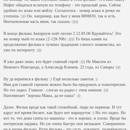
Нефиг общаться вслепую по телефону - это прошлый день. Сейчас
удобнее по аське или мейлу. Согласитесь - номер аськи в речке не
утопишь :))) Он, например, как был у меня 8898830, так и есть.
Неотъемлимая часть меня, так сказать :))))
В конце фильма Аквариум поёт песню 2.12.85.06 Вдумайтесь! Это
же номер чьей-то аськи (2-128-506) :)))) То бишь намёк на
продолжение фильма в лучших традициях слепого знакомства, но
уже по интернету :)))
Я уже даже знаю, кто будет главный герой :))) Не Максим из
Нижнего Новгорода, а Александр Климов, 22 года, из Самары :)))
Ну да вернёмся к фильму :) Ещё несколько заметок :)
Имя для главной героини можно было бы придумать и поинтереснее.
Но это ладно. Главное - слоган на радио с этим именем :)))
Напоминает "хороша Маша, да не наша" :))
Далее. Фильм вроде как такой спокойный, люди не нервные. И тут
вдруг всё время бегают, как будто нет маршруток :) Но это ладно. Но
вот то, что дома сняты из машины - это и хорошо, и плохо. Вроде бы
интересная заудмка. Но уж очень быстро они мелькают. Совершенно
не в ритме фильма. Ритм фильма - это сесть, покурить, полюбоваться