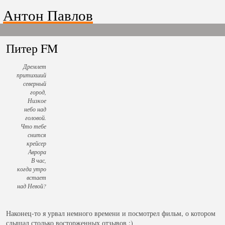
Антон Павлов
Питер FM
Дремлет
притихший
северный
город,
Низкое
небо над
головой.
Что тебе
снится
крейсер
Аврора
В час,
когда утро
встает
над Невой?
Наконец-то я урвал немного времени и посмотрел фильм, о котором
слышал столько восторженных отзывов :)