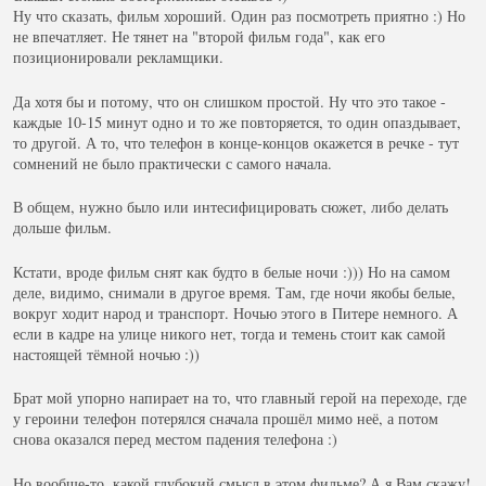
Ну что сказать, фильм хороший. Один раз посмотреть приятно :) Но
не впечатляет. Не тянет на "второй фильм года", как его
позиционировали рекламщики.
Да хотя бы и потому, что он слишком простой. Ну что это такое -
каждые 10-15 минут одно и то же повторяется, то один опаздывает,
то другой. А то, что телефон в конце-концов окажется в речке - тут
сомнений не было практически с самого начала.
В общем, нужно было или интесифицировать сюжет, либо делать
дольше фильм.
Кстати, вроде фильм снят как будто в белые ночи :))) Но на самом
деле, видимо, снимали в другое время. Там, где ночи якобы белые,
вокруг ходит народ и транспорт. Ночью этого в Питере немного. А
если в кадре на улице никого нет, тогда и темень стоит как самой
настоящей тёмной ночью :))
Брат мой упорно напирает на то, что главный герой на переходе, где
у героини телефон потерялся сначала прошёл мимо неё, а потом
снова оказался перед местом падения телефона :)
Но вообще-то, какой глубокий смысл в этом фильме? А я Вам скажу!