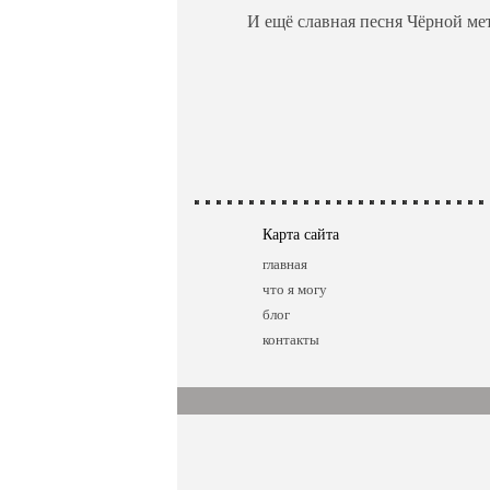
И ещё славная песня Чёрной ме
Карта сайта
главная
что я могу
блог
контакты