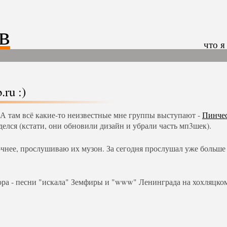
в
что я
ru :)
 А там всё какие-то неизвестные мне группы выступают -
Пинчес
делся (кстати, они обновили дизайн и убрали часть мп3шек).
чнее, прослушиваю их музон. За сегодня прослушал уже больше
а - песни "искала" Земфиры и "www" Ленинграда на хохляцком