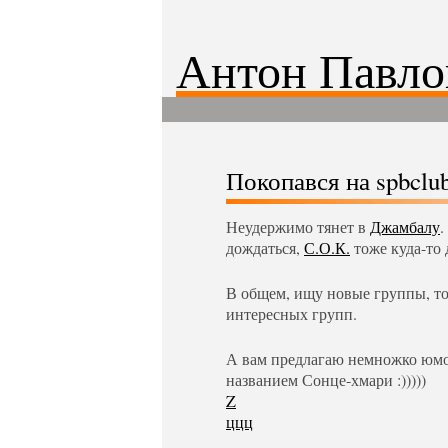
Антон Павло
Покопався на spbclub.
Неудержимо тянет в
Джамбалу
.
дождаться,
С.О.К.
тоже куда-то 
В общем, ищу новые группы, то
интересных групп.
А вам предлагаю немножко юмор
названием Сонце-хмари :)))))
Z
ццц