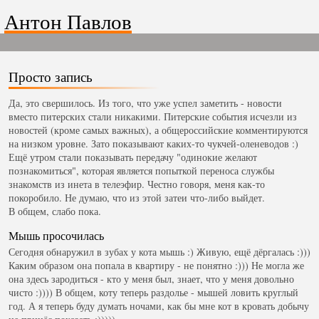
Антон Павлов
Просто запись
Да, это свершилось. Из того, что уже успел заметить - новости
вместо питерских стали никакими. Питерские события исчезли из
новостей (кроме самых важных), а общероссийские комментируются
на низком уровне. Зато показывают каких-то чукчей-оленеводов :)
Ещё утром стали показывать передачу "одинокие желают
познакомиться", которая является попыткой переноса службы
знакомств из инета в телеэфир. Честно говоря, меня как-то
покоробило. Не думаю, что из этой затеи что-либо выйдет.
В общем, слабо пока.
Мышь просочилась
Сегодня обнаружил в зубах у кота мышь :) Живую, ещё дёргалась :)))
Каким образом она попала в квартиру - не понятно :))) Не могла же
она здесь зародиться - кто у меня был, знает, что у меня довольно
чисто :)))) В общем, коту теперь раздолье - мышей ловить круглый
год. А я теперь буду думать ночами, как бы мне кот в кровать добычу