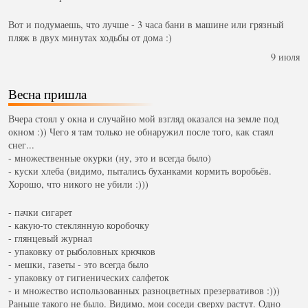
Вот и подумаешь, что лучше - 3 часа бани в машине или грязный
пляж в двух минутах ходьбы от дома :)
9 июля
Весна пришла
Вчера стоял у окна и случайно мой взгляд оказался на земле под
окном :)) Чего я там только не обнаружил после того, как стаял
снег...
- множественные окурки (ну, это и всегда было)
- куски хлеба (видимо, пытались буханками кормить воробьёв.
Хорошо, что никого не убили :)))
- пачки сигарет
- какую-то стеклянную коробочку
- глянцевый журнал
- упаковку от рыболовных крючков
- мешки, газеты - это всегда было
- упаковку от гигиенических салфеток
- и множество использованных разноцветных презервативов :)))
Раньше такого не было. Видимо, мои соседи сверху растут. Одно