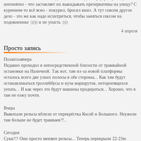
непонятно - что заставляет их выкидывать презервативы на улицу? С
курением-то всё ясно - покурил, бросил вниз. А тут совсем другое
дело - это же как надо исхитриться, чтобы заняться сексом на
подоконнике :)))) и не упасть :)))
4 апреля
Просто запись
Позапозавчера
Недавно проходил в непосредственной близости от трамвайной
остановки на Наличной. Так вот, там из-за новой платформы
осталось всего две узких полосы в обе стороны... Как там будут
останавливаться троллейбусы и куча маршруток, неторопящихся
уехать... И как через это будут машины продираться... Хорошо, что я
там не езжу почти.
Вчера
Выкопали рельсы вблизи от перекрёстка Косой и Большого. Неужели
там больше не будет трамваев?!..
Сегодня
Суки!!! Они просто меняют рельсы... Теперь перекрыли 22-23ю