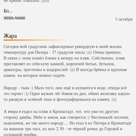
не принёс показать :)))))
Бо...
читать дальше
3 октября
Жара
Сегодня мой градусник зафиксировал рекордную в моей жизни
температуру для Питера - 37 градусов тепла :))) Очень приятно.
В связи с этим пошёл ближе к вечеру на пляж. Собственно, пляж
преставляет из себя кучу камней, кирпичей битых, бутылок,
арматуры, тростника и водорослей :))) И иногда брёвна и крупные
камни, на которых можно сидеть.
Народу - тьма :) Мало того, они ещё и купаются в воде, откуда всё
это торчит :)) Один мужик лёг боком на дно, обнял железяку какую-
то ржавую в зелёной тине и фотографировался на память :)))
А вчера я ездил на пляж в Кронштадт, тот, что уже по другую
сторону дамбы. Небо и земля, как говорится :) Чистенький песочек,
шашлычок, не так много народу.... Но ехал я из Питера в Кронштадт
на машине три часа, из них 2.30 - от чёрной речки до Горской в
сплошной пробке.