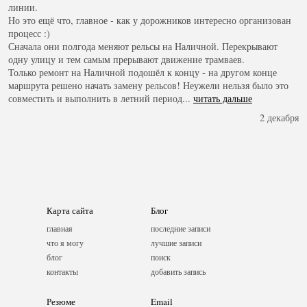
линии.
Но это ещё что, главное - как у дорожников интересно организован
процесс :)
Сначала они полгода меняют рельсы на Наличной. Перекрывают
одну улицу и тем самым прерывают движение трамваев.
Только ремонт на Наличной подошёл к концу - на другом конце
маршрута решено начать замену рельсов! Неужели нельзя было это
совместить и выполнить в летний период...
читать дальше
2 декабря
Карта сайта
Блог
главная
последние записи
что я могу
лучшие записи
блог
поиск
контакты
добавить запись
Резюме
Email