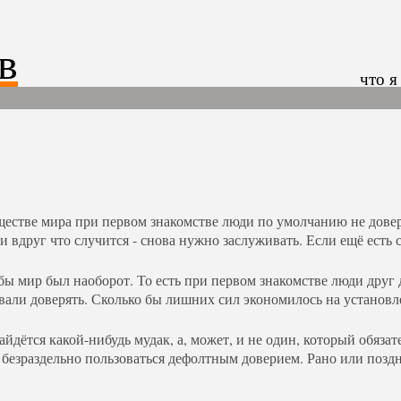
в
что я
ществе мира при первом знакомстве люди по умолчанию не довер
и вдруг что случится - снова нужно заслуживать. Если ещё есть 
бы мир был наоборот. То есть при первом знакомстве люди друг
авали доверять. Сколько бы лишних сил экономилось на установл
айдётся какой-нибудь мудак, а, может, и не один, который обязат
 безраздельно пользоваться дефолтным доверием. Рано или позд