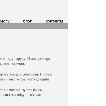
 могу
блог
контакты
яют друг другу. И доверие друг
смысл, конечно.
 другу всецело доверяли. И лишь
ении такого хрупкого доверия.
ельно воспользуется багом
но система обрушится как